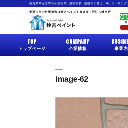
滋賀県東近江市の外壁塗装, 屋根塗装, 屋根葺き替え工事, シーリン
東近江市の外壁塗装は鈴吉ペイント東近江・近江八幡支店
TOP
COMPANY
BUSIN
トップページ
企業情報
事業内
image-62