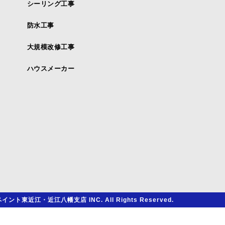
シーリング工事
防水工事
大規模改修工事
ハウスメーカー
イント東近江・近江八幡支店 INC. All Rights Reserved.