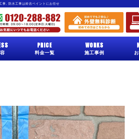
グ工事, 防水工事は鈴吉ペイントにお任せ
ESS
PRICE
WORKS
容
料金一覧
施工事例
お