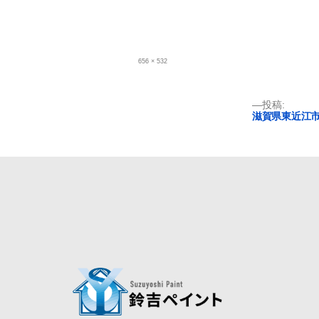
フ
656 × 532
ル
サ
イ
ズ
投
投稿:
滋賀県東近江
稿
ナ
ビ
ゲ
ー
シ
ョ
ン