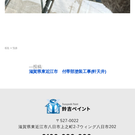
フ
631 × 518
ル
サ
イ
ズ
投
投稿:
滋賀県東近江市 付帯部塗装工事(軒天井)
稿
ナ
ビ
ゲ
ー
シ
ョ
〒527-0022
ン
滋賀県東近江市八日市上之町2-7ウィング八日市202