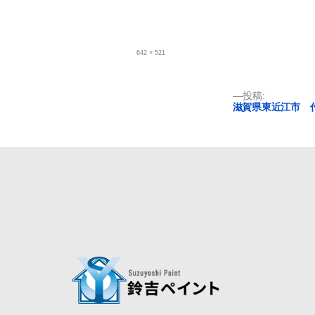
フ
642 × 521
ル
サ
イ
ズ
投
投稿:
滋賀県東近江市 付
稿
ナ
ビ
ゲ
ー
シ
ョ
ン