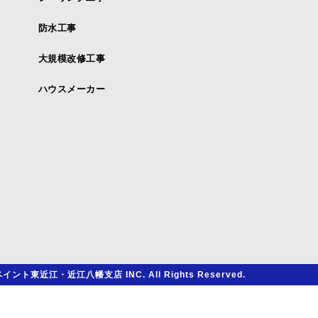
防水工事
大規模改修工事
ハウスメーカー
イント東近江・近江八幡支店 INC. All Rights Reserved.