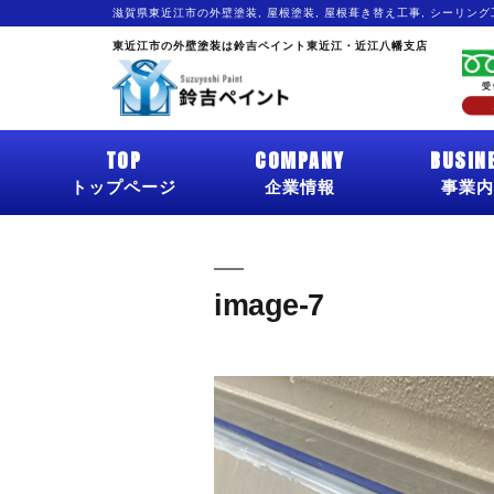
滋賀県東近江市の外壁塗装, 屋根塗装, 屋根葺き替え工事, シーリン
東近江市の外壁塗装は鈴吉ペイント東近江・近江八幡支店
TOP
COMPANY
BUSIN
トップページ
企業情報
事業内
image-7