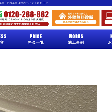
グ工事, 防水工事は鈴吉ペイントにお任せ
ESS
PRICE
WORKS
容
料金一覧
施工事例
お