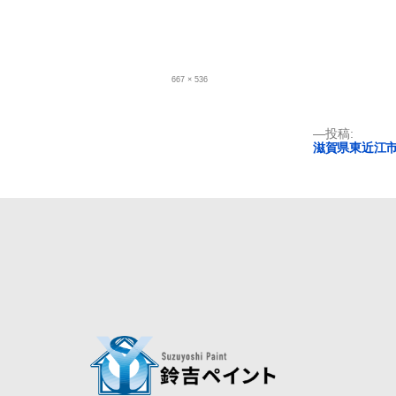
フ
667 × 536
ル
サ
イ
ズ
投
投稿:
滋賀県東近江市
稿
ナ
ビ
ゲ
ー
シ
ョ
ン