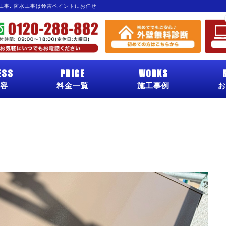
グ工事, 防水工事は鈴吉ペイントにお任せ
ESS
PRICE
WORKS
容
料金一覧
施工事例
お