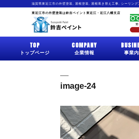
滋賀県東近江市の外壁塗装, 屋根塗装, 屋根葺き替え工事, シーリン
東近江市の外壁塗装は鈴吉ペイント東近江・近江八幡支店
TOP
COMPANY
BUSIN
トップページ
企業情報
事業内
image-24