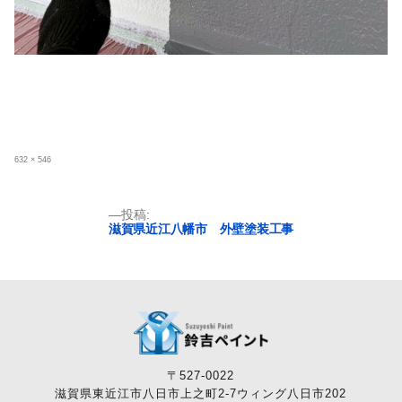
フ
632 × 546
ル
サ
イ
ズ
投
投稿:
滋賀県近江八幡市 外壁塗装工事
稿
ナ
ビ
ゲ
ー
シ
ョ
〒527-0022
ン
滋賀県東近江市八日市上之町2-7ウィング八日市202