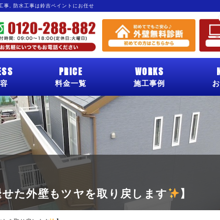
グ工事, 防水工事は鈴吉ペイントにお任せ
ESS
PRICE
WORKS
容
料金一覧
施工事例
お
褪せた外壁もツヤを取り戻します
】