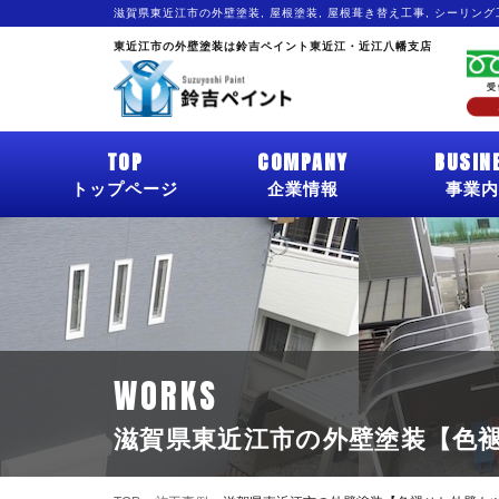
滋賀県東近江市の外壁塗装, 屋根塗装, 屋根葺き替え工事, シーリン
東近江市の外壁塗装は鈴吉ペイント東近江・近江八幡支店
TOP
COMPANY
BUSIN
トップページ
企業情報
事業内
WORKS
滋賀県東近江市の外壁塗装【色