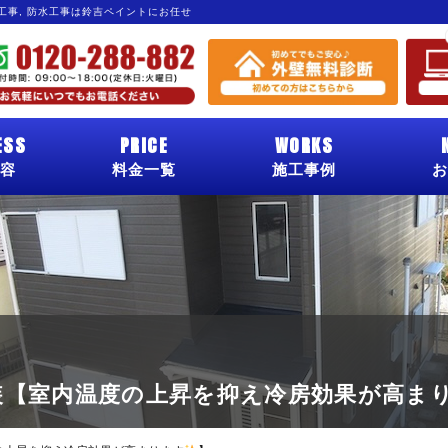
グ工事, 防水工事は鈴吉ペイントにお任せ
ESS
PRICE
WORKS
容
料金一覧
施工事例
お
装【室内温度の上昇を抑え冷房効果が高ま