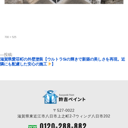
フ
700 × 525
ル
サ
イ
ズ
投
投稿:
滋賀県愛荘町の外壁塗装【ウルトラSiの輝きで新築の美しさを再現。近
稿
隣にも配慮した安心の施工
】
ナ
ビ
ゲ
ー
シ
ョ
ン
〒527-0022
滋賀県東近江市八日市上之町2-7ウィング八日市202
0120-288-882