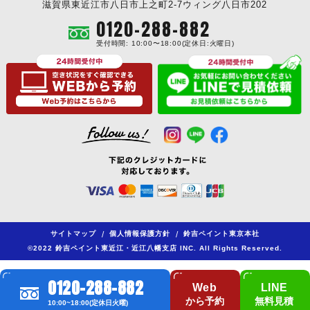
滋賀県東近江市八日市上之町2-7ウィング八日市202
0120-288-882
受付時間: 10:00〜18:00(定休日:火曜日)
サイトマップ
/
個人情報保護方針
/
鈴吉ペイント東京本社
©2022 鈴吉ペイント東近江・近江八幡支店 INC. All Rights Reserved.
0120-288-882
Web
LINE
から予約
無料見積
10:00~18:00(定休日火曜)