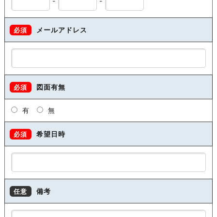
-
-
メールアドレス
必須
図面有無
必須
有
無
希望日時
必須
備考
任意