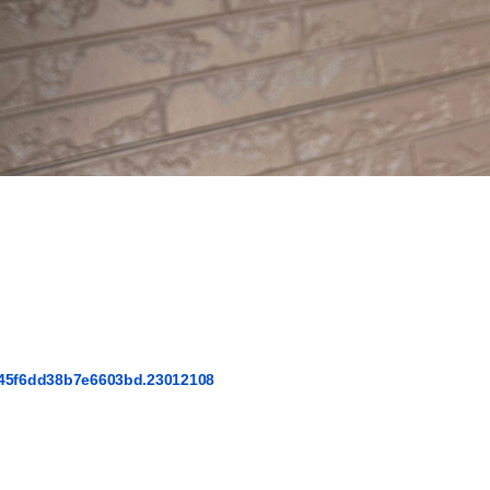
f45f6dd38b7e6603bd.23012108