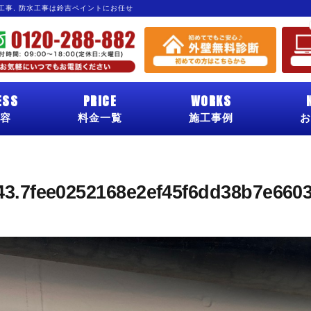
グ工事, 防水工事は鈴吉ペイントにお任せ
ESS
PRICE
WORKS
容
料金一覧
施工事例
お
43.7fee0252168e2ef45f6dd38b7e660