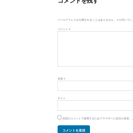
コメントを残す
ゲ
ー
メールアドレスが公開されることはありません。
※
が付いてい
シ
コメント
※
ョ
ン
名前
※
サイト
次回のコメントで使用するためブラウザーに自分の名前、