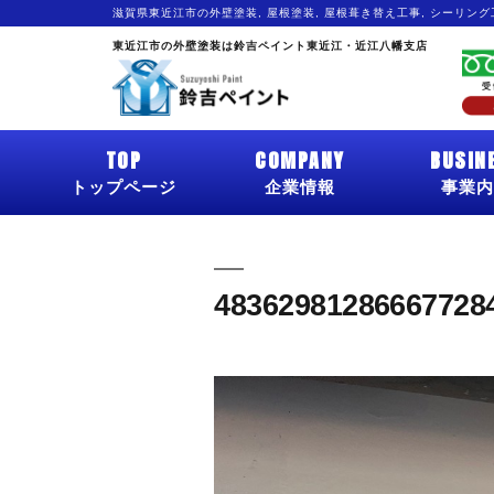
滋賀県東近江市の外壁塗装, 屋根塗装, 屋根葺き替え工事, シーリン
東近江市の外壁塗装は鈴吉ペイント東近江・近江八幡支店
TOP
COMPANY
BUSIN
トップページ
企業情報
事業内
48362981286667728