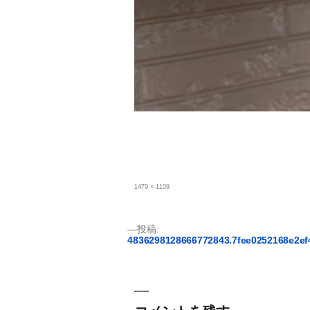
フ
1479 × 1109
ル
サ
イ
ズ
投
投稿:
4836298128666772843.7fee0252168e2e
稿
ナ
ビ