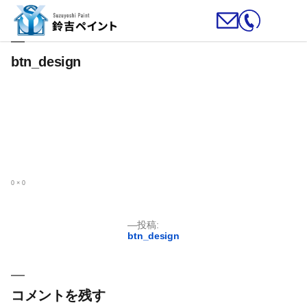
btn_design
フ
0 × 0
ル
サ
イ
ズ
投
投稿:
btn_design
稿
ナ
ビ
ゲ
コメントを残す