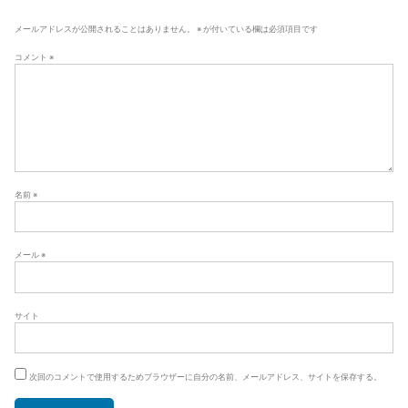
ー
シ
メールアドレスが公開されることはありません。
※
が付いている欄は必須項目です
ョ
コメント
※
ン
名前
※
メール
※
サイト
次回のコメントで使用するためブラウザーに自分の名前、メールアドレス、サイトを保存する。