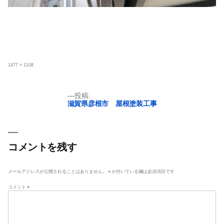
フ
1477 × 1108
ル
サ
イ
ズ
投
投稿:
滋賀県彦根市 屋根塗装工事
稿
ナ
ビ
ゲ
コメントを残す
ー
シ
メールアドレスが公開されることはありません。
※
が付いている欄は必須項目です
ョ
コメント
※
ン