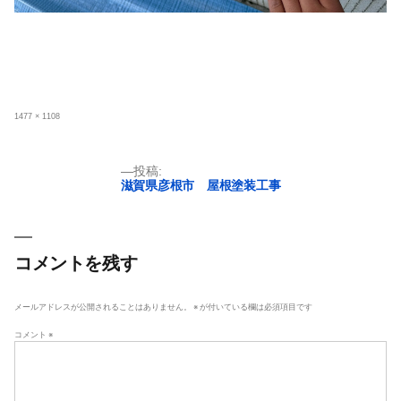
フ
1477 × 1108
ル
サ
イ
ズ
投
投稿:
滋賀県彦根市 屋根塗装工事
稿
ナ
ビ
ゲ
コメントを残す
ー
シ
メールアドレスが公開されることはありません。
※
が付いている欄は必須項目です
ョ
コメント
※
ン