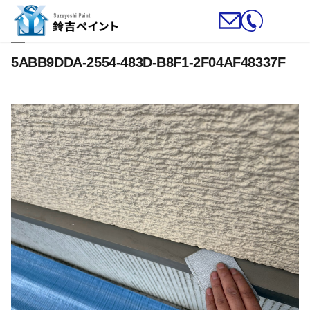
5ABB9DDA-2554-483D-B8F1-2F04AF48337F