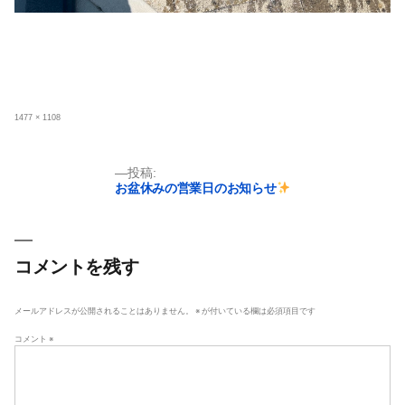
フ
1477 × 1108
ル
サ
イ
ズ
投
投稿:
お盆休みの営業日のお知らせ
稿
ナ
ビ
ゲ
コメントを残す
ー
シ
メールアドレスが公開されることはありません。
※
が付いている欄は必須項目です
ョ
コメント
※
ン