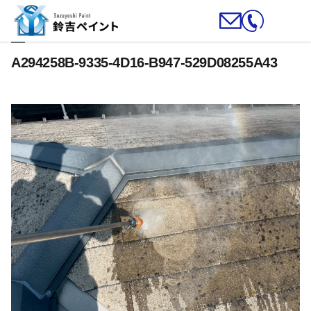
A294258B-9335-4D16-B947-529D08255A43