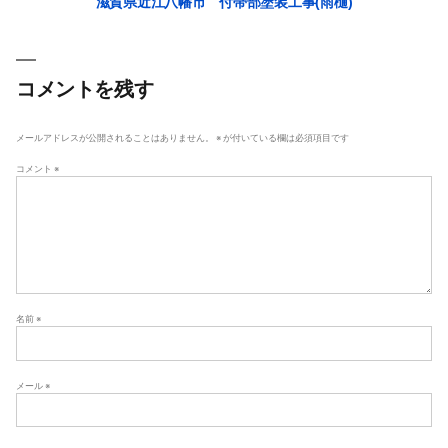
滋賀県近江八幡市 付帯部塗装工事(雨樋)
稿
ナ
ビ
ゲ
コメントを残す
ー
シ
メールアドレスが公開されることはありません。
※
が付いている欄は必須項目です
ョ
コメント
※
ン
名前
※
メール
※