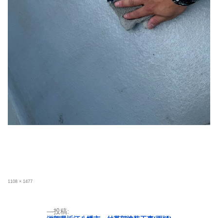
フ
1108 × 1477
ル
サ
イ
ズ
投
投稿: