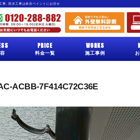
グ工事, 防水工事は鈴吉ペイントにお任せ
ESS
PRICE
WORKS
容
料金一覧
施工事例
お
AC-ACBB-7F414C72C36E