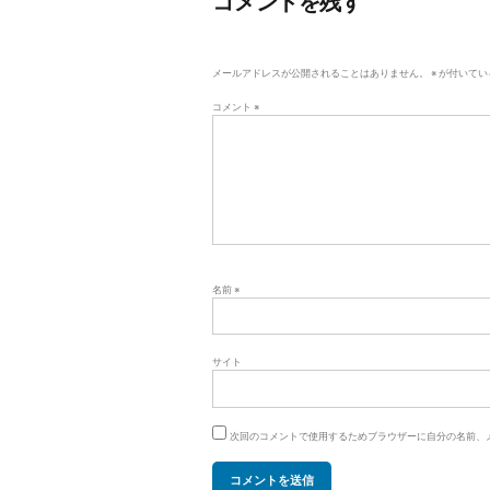
コメントを残す
ゲ
ー
メールアドレスが公開されることはありません。
※
が付いてい
シ
コメント
※
ョ
ン
名前
※
サイト
次回のコメントで使用するためブラウザーに自分の名前、