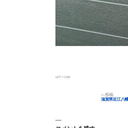
フ
1477 × 1108
ル
サ
イ
ズ
投
投稿:
滋賀県近江八
稿
ナ
ビ