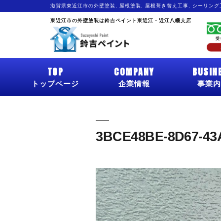
滋賀県東近江市の外壁塗装, 屋根塗装, 屋根葺き替え工事, シーリン
東近江市の外壁塗装は鈴吉ペイント東近江・近江八幡支店
TOP
COMPANY
BUSIN
トップページ
企業情報
事業内
3BCE48BE-8D67-43