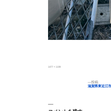
フ
1477 × 1108
ル
サ
イ
ズ
投
投稿:
滋賀県東近江市
稿
ナ
ビ