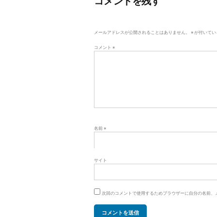
コメントを残す
ゲ
ー
メールアドレスが公開されることはありません。
※
が付いてい
シ
コメント
※
ョ
ン
名前
※
サイト
次回のコメントで使用するためブラウザーに自分の名前、