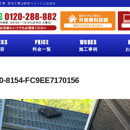
グ工事, 防水工事は鈴吉ペイントにお任せ
ESS
PRICE
WORKS
容
料金一覧
施工事例
お
0-8154-FC9EE7170156