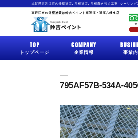
滋賀県東近江市の外壁塗装, 屋根塗装, 屋根葺き替え工事, シーリン
東近江市の外壁塗装は鈴吉ペイント東近江・近江八幡支店
TOP
COMPANY
BUSIN
トップページ
企業情報
事業内
795AF57B-534A-405