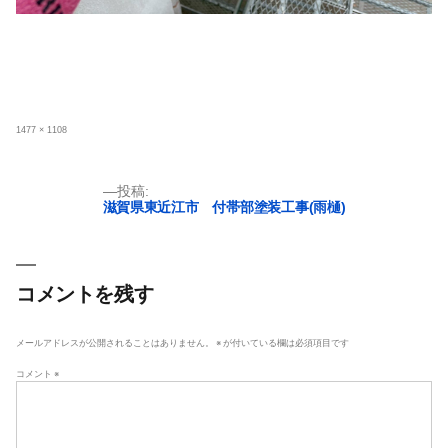
フ
1477 × 1108
ル
サ
イ
ズ
投
投稿:
滋賀県東近江市 付帯部塗装工事(雨樋)
稿
ナ
ビ
ゲ
コメントを残す
ー
シ
メールアドレスが公開されることはありません。
※
が付いている欄は必須項目です
ョ
コメント
※
ン