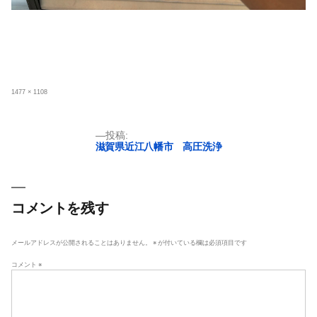
フ
1477 × 1108
ル
サ
イ
ズ
投
投稿:
滋賀県近江八幡市 高圧洗浄
稿
ナ
ビ
ゲ
コメントを残す
ー
シ
メールアドレスが公開されることはありません。
※
が付いている欄は必須項目です
ョ
コメント
※
ン