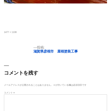
フ
1477 × 1108
ル
サ
イ
ズ
投
投稿:
滋賀県彦根市 屋根塗装工事
稿
ナ
ビ
ゲ
コメントを残す
ー
シ
メールアドレスが公開されることはありません。
※
が付いている欄は必須項目です
ョ
コメント
※
ン