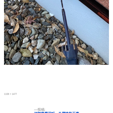
フ
1108 × 1477
ル
サ
イ
ズ
投
投稿: