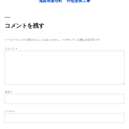
滋賀県愛荘町 外壁塗装工事
稿
ナ
ビ
ゲ
コメントを残す
ー
シ
メールアドレスが公開されることはありません。
※
が付いている欄は必須項目です
ョ
コメント
※
ン
名前
※
メール
※