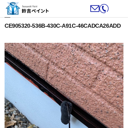
CE905320-536B-430C-A91C-46CADCA26ADD