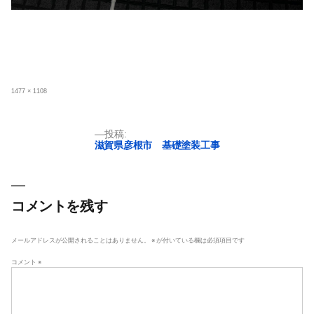
フ
1477 × 1108
ル
サ
イ
ズ
投
投稿:
滋賀県彦根市 基礎塗装工事
稿
ナ
ビ
ゲ
コメントを残す
ー
シ
メールアドレスが公開されることはありません。
※
が付いている欄は必須項目です
ョ
コメント
※
ン