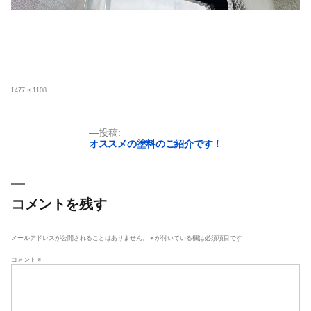
フ
1477 × 1108
ル
サ
イ
ズ
投
投稿:
オススメの塗料のご紹介です！
稿
ナ
ビ
ゲ
コメントを残す
ー
シ
メールアドレスが公開されることはありません。
※
が付いている欄は必須項目です
ョ
コメント
※
ン