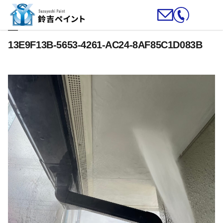
13E9F13B-5653-4261-AC24-8AF85C1D083B