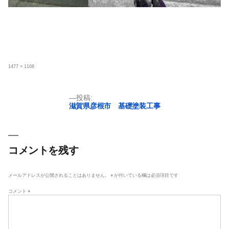
フ
1477 × 1108
ル
サ
イ
ズ
投
投稿:
滋賀県彦根市 基礎塗装工事
稿
ナ
ビ
ゲ
コメントを残す
ー
シ
メールアドレスが公開されることはありません。
※
が付いている欄は必須項目です
ョ
コメント
※
ン