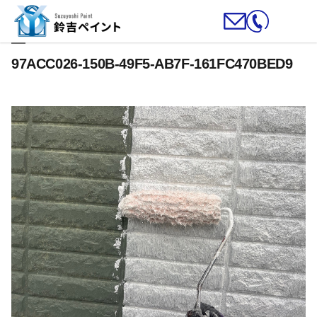
97ACC026-150B-49F5-AB7F-161FC470BED9