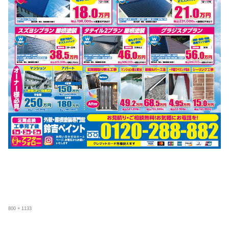
フ
800 × 1133
ル
サ
イ