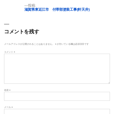
ズ
投
投稿:
滋賀県東近江市 付帯部塗装工事(軒天井)
稿
ナ
ビ
ゲ
コメントを残す
ー
シ
メールアドレスが公開されることはありません。
※
が付いている欄は必須項目です
ョ
コメント
※
ン
名前
※
メール
※