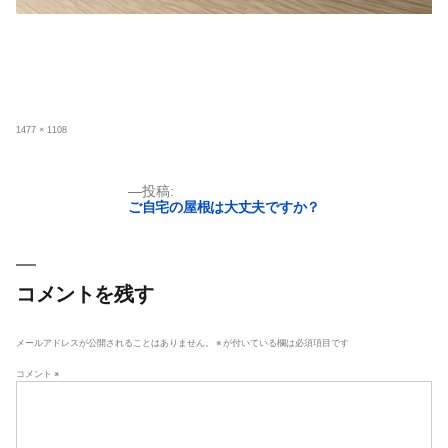
フ
1477 × 1108
ル
サ
イ
ズ
投
投稿:
ご自宅の屋根は大丈夫ですか？
稿
ナ
ビ
ゲ
コメントを残す
ー
シ
メールアドレスが公開されることはありません。
※
が付いている欄は必須項目です
ョ
コメント
※
ン