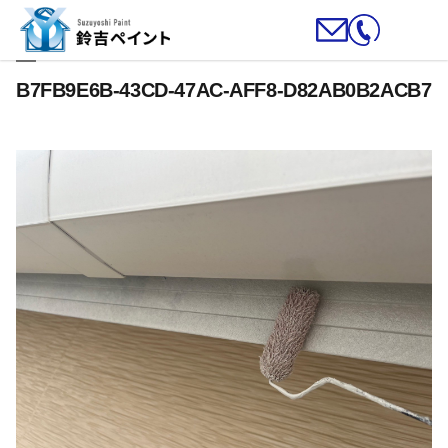
B7FB9E6B-43CD-47AC-AFF8-D82AB0B2ACB7