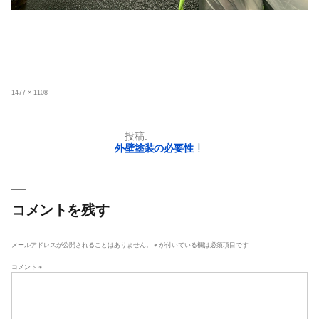
フ
1477 × 1108
ル
サ
イ
ズ
投
投稿:
外壁塗装の必要性
稿
ナ
ビ
ゲ
コメントを残す
ー
シ
メールアドレスが公開されることはありません。
※
が付いている欄は必須項目です
ョ
コメント
※
ン