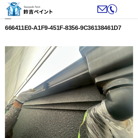
666411E0-A1F9-451F-8356-9C36138461D7