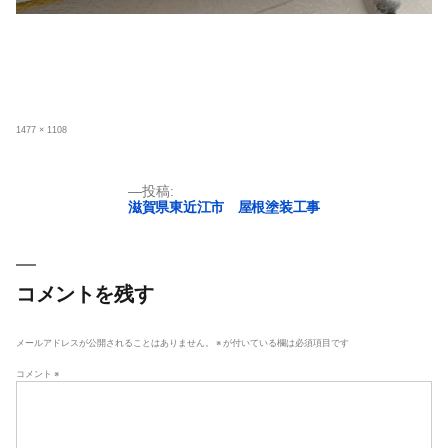
フ
1477 × 1108
ル
サ
イ
ズ
投
投稿:
滋賀県東近江市 屋根塗装工事
稿
ナ
ビ
ゲ
コメントを残す
ー
シ
メールアドレスが公開されることはありません。
※
が付いている欄は必須項目です
ョ
コメント
※
ン