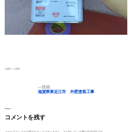
フ
1280 × 1280
ル
サ
イ
ズ
投
投稿:
滋賀県東近江市 外壁塗装工事
稿
ナ
ビ
ゲ
コメントを残す
ー
シ
メールアドレスが公開されることはありません。
※
が付いている欄は必須項目です