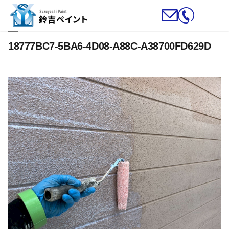
18777BC7-5BA6-4D08-A88C-A38700FD629D