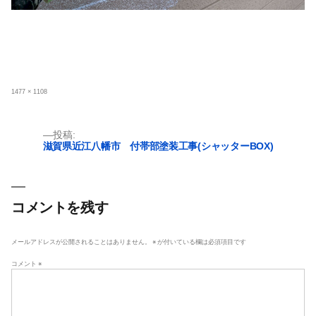
フ
1477 × 1108
ル
サ
イ
ズ
投
投稿:
滋賀県近江八幡市 付帯部塗装工事(シャッターBOX)
稿
ナ
ビ
ゲ
コメントを残す
ー
シ
メールアドレスが公開されることはありません。
※
が付いている欄は必須項目です
ョ
コメント
※
ン