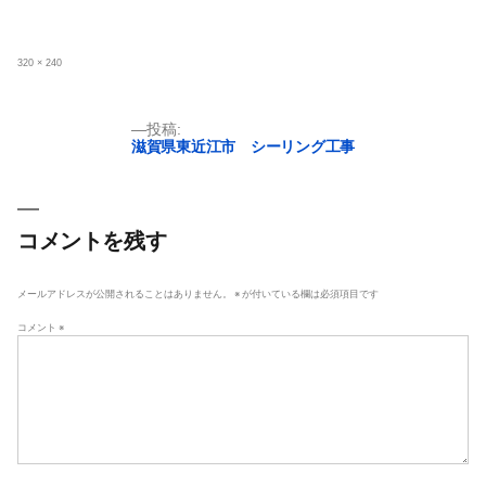
フ
320 × 240
ル
サ
イ
ズ
投
投稿:
滋賀県東近江市 シーリング工事
稿
ナ
ビ
ゲ
コメントを残す
ー
シ
メールアドレスが公開されることはありません。
※
が付いている欄は必須項目です
ョ
コメント
※
ン