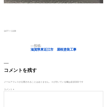
フ
1477 × 1108
ル
サ
イ
ズ
投
投稿:
滋賀県東近江市 屋根塗装工事
稿
ナ
ビ
ゲ
コメントを残す
ー
シ
メールアドレスが公開されることはありません。
※
が付いている欄は必須項目です
ョ
コメント
※
ン