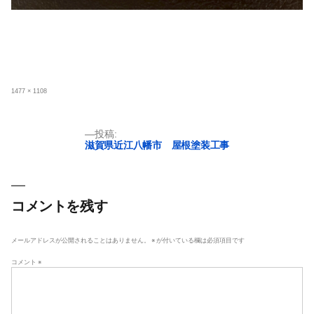
フ
1477 × 1108
ル
サ
イ
ズ
投
投稿:
滋賀県近江八幡市 屋根塗装工事
稿
ナ
ビ
ゲ
コメントを残す
ー
シ
メールアドレスが公開されることはありません。
※
が付いている欄は必須項目です
ョ
コメント
※
ン