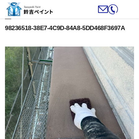
98236518-38E7-4C9D-84A8-5DD468F3697A