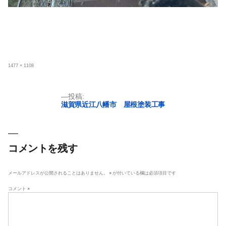
フ
1477 × 1108
ル
サ
イ
ズ
投
投稿:
滋賀県近江八幡市 屋根塗装工事
稿
ナ
ビ
ゲ
コメントを残す
ー
シ
メールアドレスが公開されることはありません。
※
が付いている欄は必須項目です
ョ
コメント
※
ン