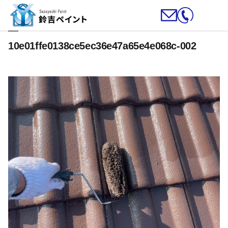
10e01ffe0138ce5ec36e47a65e4e068c-002