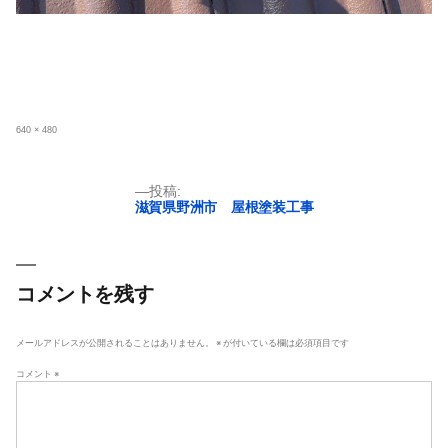
フ
640 × 480
ル
サ
イ
ズ
投
投稿:
滋賀県野洲市 屋根塗装工事
稿
ナ
ビ
ゲ
コメントを残す
ー
シ
メールアドレスが公開されることはありません。
※
が付いている欄は必須項目です
ョ
コメント
※
ン