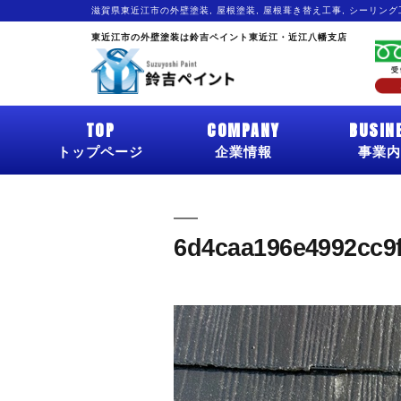
滋賀県東近江市の外壁塗装, 屋根塗装, 屋根葺き替え工事, シーリン
東近江市の外壁塗装は鈴吉ペイント東近江・近江八幡支店
TOP
COMPANY
BUSIN
トップページ
企業情報
事業内
6d4caa196e4992cc9f