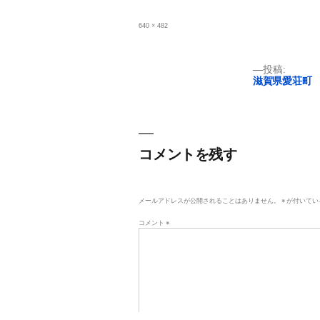
フ
640 × 482
ル
サ
イ
ズ
投
投稿:
滋賀県愛荘町
稿
ナ
ビ
コメントを残す
ゲ
ー
メールアドレスが公開されることはありません。
※
が付いてい
シ
コメント
※
ョ
ン