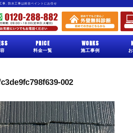
グ工事, 防水工事は鈴吉ペイントにお任せ
ESS
PRICE
WORKS
容
料金一覧
施工事例
お
c3de9fc798f639-002