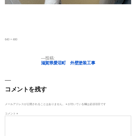
フ
640 × 480
ル
サ
イ
ズ
投
投稿:
滋賀県愛荘町 外壁塗装工事
稿
ナ
ビ
ゲ
コメントを残す
ー
シ
メールアドレスが公開されることはありません。
※
が付いている欄は必須項目です
ョ
コメント
※
ン