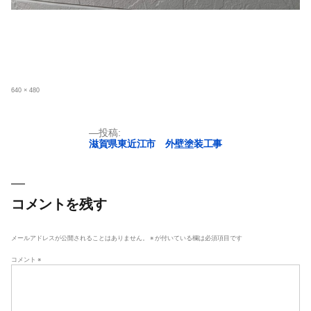
フ
640 × 480
ル
サ
イ
ズ
投
投稿:
滋賀県東近江市 外壁塗装工事
稿
ナ
ビ
ゲ
コメントを残す
ー
シ
メールアドレスが公開されることはありません。
※
が付いている欄は必須項目です
ョ
コメント
※
ン