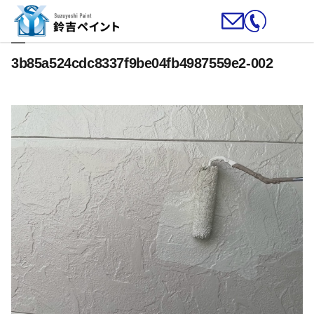
3b85a524cdc8337f9be04fb4987559e2-002