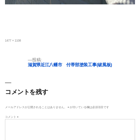
フ
1477 × 1108
ル
サ
イ
ズ
投
投稿:
滋賀県近江八幡市 付帯部塗装工事(破風板)
稿
ナ
ビ
ゲ
コメントを残す
ー
シ
メールアドレスが公開されることはありません。
※
が付いている欄は必須項目です
ョ
コメント
※
ン