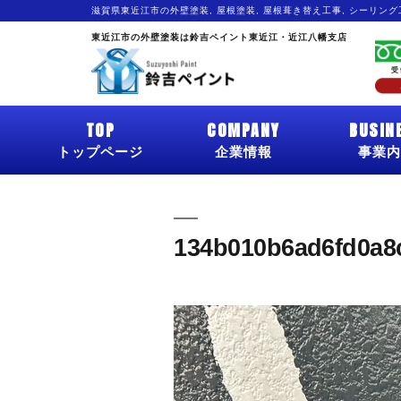
滋賀県東近江市の外壁塗装, 屋根塗装, 屋根葺き替え工事, シーリン
東近江市の外壁塗装は鈴吉ペイント東近江・近江八幡支店
TOP
COMPANY
BUSIN
トップページ
企業情報
事業内
134b010b6ad6fd0a8