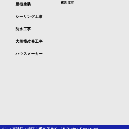
東近江市
屋根塗装
シーリング工事
防水工事
大規模改修工事
ハウスメーカー
イント東近江・近江八幡支店 INC. All Rights Reserved.