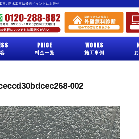
グ工事, 防水工事は鈴吉ペイントにお任せ
ESS
PRICE
WORKS
容
料金一覧
施工事例
お
ceccd30bdcec268-002