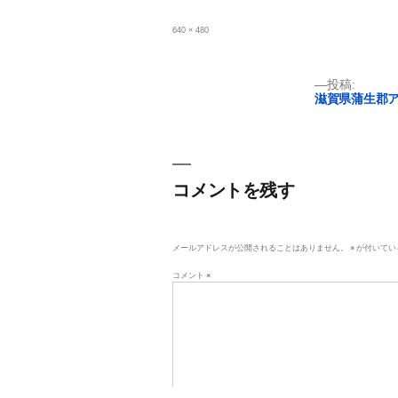
フ
640 × 480
ル
サ
イ
ズ
投
投稿:
滋賀県蒲生郡
稿
ナ
ビ
コメントを残す
ゲ
ー
メールアドレスが公開されることはありません。
※
が付いてい
シ
コメント
※
ョ
ン