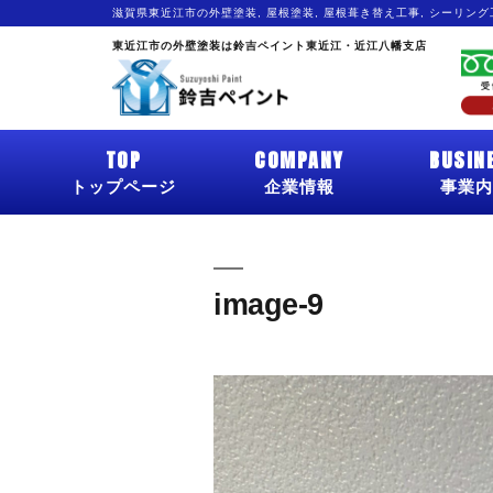
滋賀県東近江市の外壁塗装, 屋根塗装, 屋根葺き替え工事, シーリン
東近江市の外壁塗装は鈴吉ペイント東近江・近江八幡支店
TOP
COMPANY
BUSIN
トップページ
企業情報
事業内
image-9