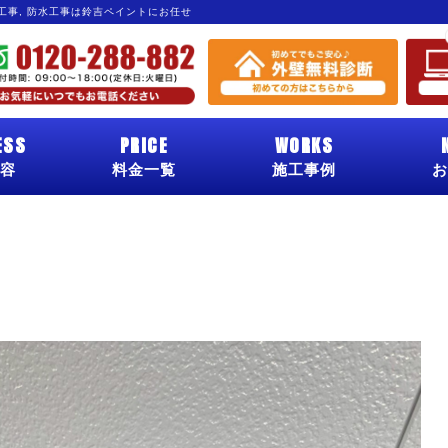
グ工事, 防水工事は鈴吉ペイントにお任せ
ESS
PRICE
WORKS
容
料金一覧
施工事例
お