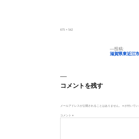
フ
675 × 542
ル
サ
イ
ズ
投
投稿:
滋賀県東近江市
稿
ナ
ビ
コメントを残す
ゲ
ー
メールアドレスが公開されることはありません。
※
が付いてい
シ
コメント
※
ョ
ン