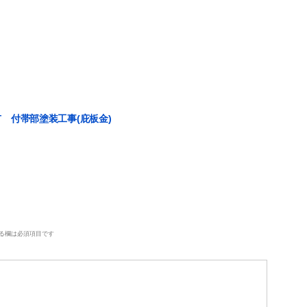
 付帯部塗装工事(庇板金)
る欄は必須項目です