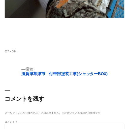
フ
627 × 544
ル
サ
イ
ズ
投
投稿:
滋賀県草津市 付帯部塗装工事(シャッターBOX)
稿
ナ
ビ
ゲ
コメントを残す
ー
シ
メールアドレスが公開されることはありません。
※
が付いている欄は必須項目です
ョ
コメント
※
ン