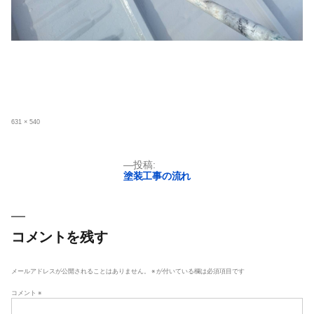
フ
631 × 540
ル
サ
イ
ズ
投
投稿:
塗装工事の流れ
稿
ナ
ビ
ゲ
コメントを残す
ー
シ
メールアドレスが公開されることはありません。
※
が付いている欄は必須項目です
ョ
コメント
※
ン