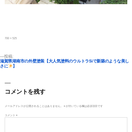
フ
700 × 525
ル
サ
イ
ズ
投
投稿:
滋賀県湖南市の外壁塗装【大人気塗料のウルトラSiで新築のような美し
稿
さに
】
ナ
ビ
ゲ
コメントを残す
ー
シ
ョ
メールアドレスが公開されることはありません。
※
が付いている欄は必須項目です
ン
コメント
※