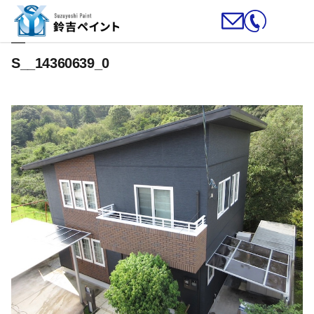
S__14360639_0