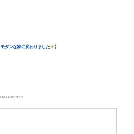
＆モダンな家に変わりました
】
る欄は必須項目です