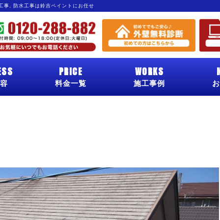
グ工事, 防水工事は鈴吉ペイントにお任せ
ESS
PRICE
WORKS
容
料金一覧
施工事例
お