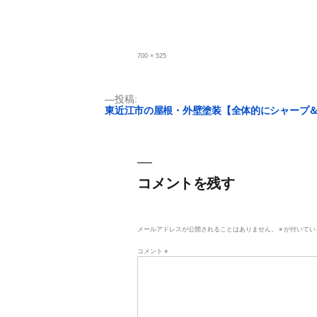
フ
700 × 525
ル
サ
イ
ズ
投
投稿:
東近江市の屋根・外壁塗装【全体的にシャープ
稿
ナ
ビ
コメントを残す
ゲ
ー
メールアドレスが公開されることはありません。
※
が付いてい
シ
コメント
※
ョ
ン