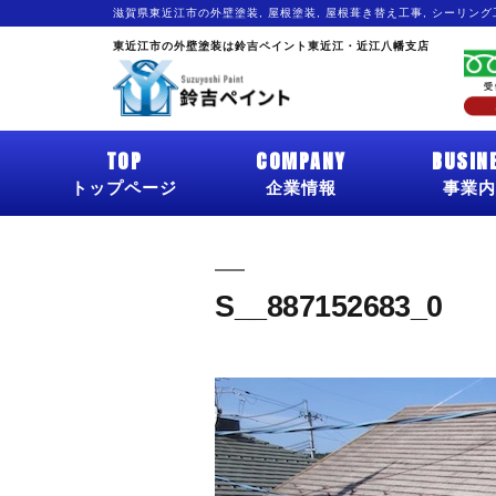
滋賀県東近江市の外壁塗装, 屋根塗装, 屋根葺き替え工事, シーリン
東近江市の外壁塗装は鈴吉ペイント東近江・近江八幡支店
TOP
COMPANY
BUSIN
トップページ
企業情報
事業内
S__887152683_0