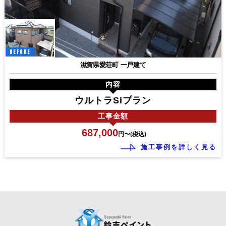
BEFORE
滋賀県愛荘町 一戸建て
内容
ウルトラSiプラン
工事
金額
687,000
円〜(税込)
施工事例を詳しく見る