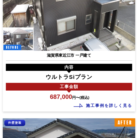
BEFORE
滋賀県東近江市 一戸建て
内容
ウルトラSiプラン
工事
金額
687,000
円〜(税込)
施工事例を詳しく見る
AFTER
外壁塗装