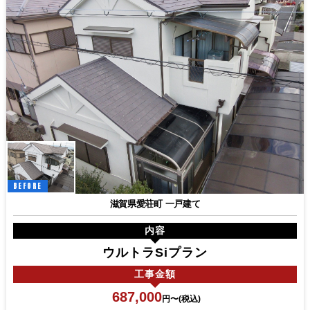
BEFORE
滋賀県愛荘町 一戸建て
内容
ウルトラSiプラン
工事
金額
687,000
円〜(税込)