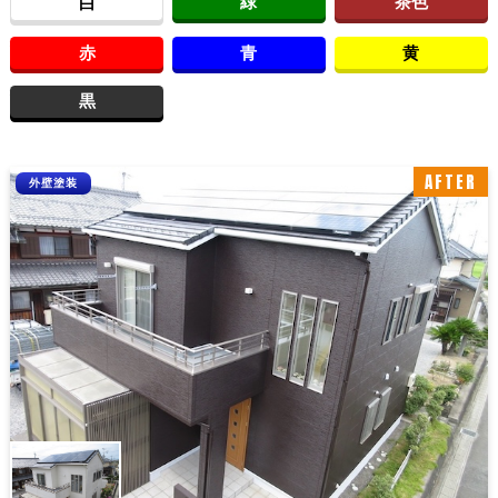
緑
茶色
白
赤
青
黄
黒
AFTER
外壁塗装