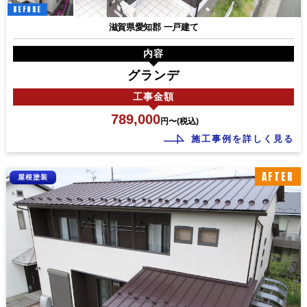
BEFORE
滋賀県愛知郡 一戸建て
内容
グランデ
工事
金額
789,000
円〜(税込)
施工事例を詳しく見る
AFTER
屋根塗装