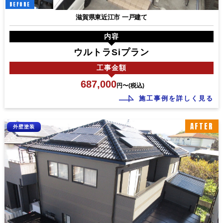
BEFORE
滋賀県東近江市 一戸建て
内容
ウルトラSiプラン
工事
金額
687,000
円〜(税込)
施工事例を詳しく見る
AFTER
外壁塗装