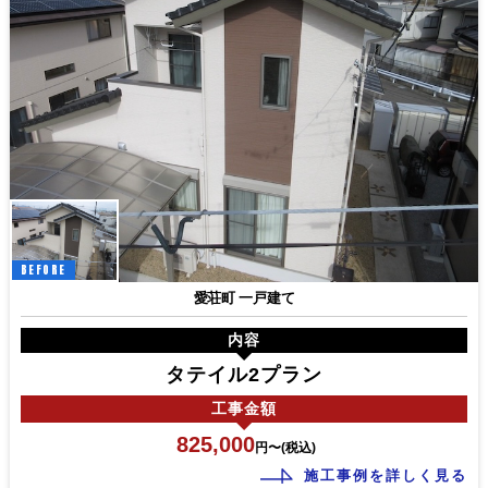
BEFORE
愛荘町 一戸建て
内容
タテイル2プラン
工事
金額
825,000
円〜(税込)
施工事例を詳しく見る