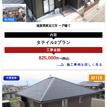
BEFORE
滋賀県東近江市 一戸建て
内容
タテイル2プラン
工事
金額
825,000
円〜(税込)
施工事例を詳しく見る
AFTER
外壁塗装