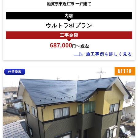
滋賀県東近江市 一戸建て
内容
ウルトラSiプラン
工事
金額
687,000
円〜(税込)
施工事例を詳しく見る
AFTER
外壁塗装