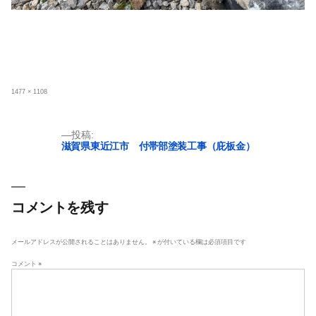
フ
1477 × 1108
ル
サ
イ
ズ
投
投稿:
滋賀県東近江市 付帯部塗装工事（庇板金）
稿
ナ
ビ
ゲ
コメントを残す
ー
シ
メールアドレスが公開されることはありません。
※
が付いている欄は必須項目です
ョ
コメント
※
ン