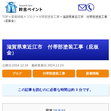
TOP
>
新着情報
>
ブログ
>
付帯部塗装工事
>
滋賀県東近江市 付帯部塗装工事
（庇板金）
滋賀県東近江市 付帯部塗装工事（庇板
金）
公開日:2024.12.24 最終更新日:2024.12.24
ブログ
付帯部塗装工事
新着情報
この記事を読むのに必要な時間は約 3 分です。
目次
[
非表示
]