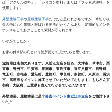
は「アクリル塗料」、「シリコン塗料」または「フッ素系塗料」を
使用します。
外壁塗装工事
や
屋根塗装工事
だけだと思われがちですが、水切り板
金の他にも付帯部と呼ばれる箇所がたくさんあり、定期的なメンテ
ナンスをしてあげることで素材が守られます！
いかがでしたか？
お家の付帯部の庇という箇所覚えて頂けたらと思います。
滋賀県は店舗のあります、東近江支店を始め、大津市、草津市、栗
東市、野洲市、甲賀市、湖南市、東近江市、近江八幡市、日野町、
竜王町、彦根市、愛荘町、豊郷町、甲良町、多賀町、米原市、長浜
市、高島市をメインに施工させていただいております。もちろん京
都府、大阪府、三重県も喜んで行かせていただきます！
外壁塗装、屋根塗装は是非
鈴吉ペイント東近江市支店
をご検討下さ
い^_^