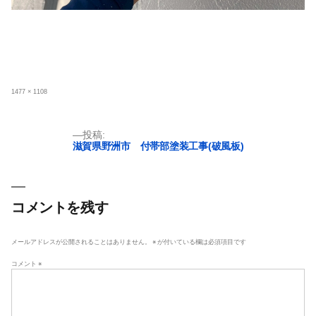
フ
1477 × 1108
ル
サ
イ
ズ
投
投稿:
滋賀県野洲市 付帯部塗装工事(破風板)
稿
ナ
ビ
ゲ
コメントを残す
ー
シ
メールアドレスが公開されることはありません。
※
が付いている欄は必須項目です
ョ
コメント
※
ン