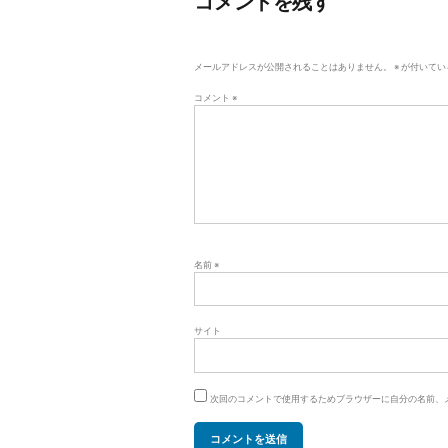
コメントを残す
ゲ
ー
メールアドレスが公開されることはありません。
※
が付いてい
シ
コメント
※
ョ
ン
名前
※
サイト
次回のコメントで使用するためブラウザーに自分の名前、