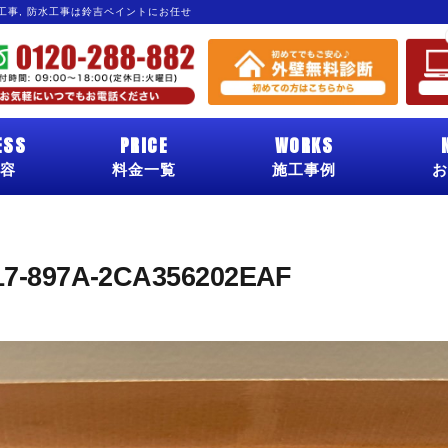
グ工事, 防水工事は鈴吉ペイントにお任せ
ESS
PRICE
WORKS
容
料金一覧
施工事例
お
17-897A-2CA356202EAF