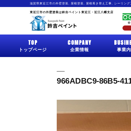
滋賀県東近江市の外壁塗装, 屋根塗装, 屋根葺き替え工事, シーリン
東近江市の外壁塗装は鈴吉ペイント東近江・近江八幡支店
TOP
COMPANY
BUSIN
トップページ
企業情報
事業内
966ADBC9-86B5-41