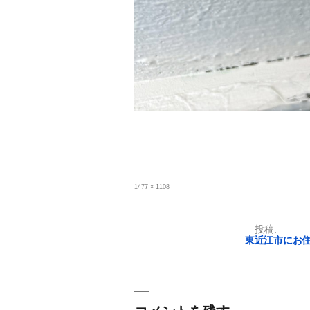
フ
1477 × 1108
ル
サ
イ
ズ
投
投稿:
東近江市にお
稿
ナ
ビ